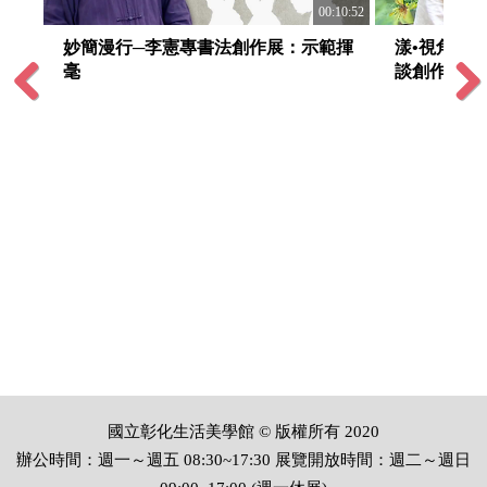
:17:35
00:10:52
品介
妙簡漫行─李憲專書法創作展：示範揮
漾•視角─
毫
談創作
Previous
Next
國立彰化生活美學館 © 版權所有 2020
辦公時間：週一～週五 08:30~17:30 展覽開放時間：週二～週日