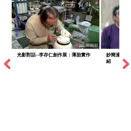
8:08
00:05:32
創
光影對話─李存仁創作展：薄胎實作
妙簡漫行─李
紹
Previous
Next