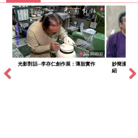
:28:08
00:05:32
談創
光影對話─李存仁創作展：薄胎實作
妙簡漫行─
紹
Previous
Next