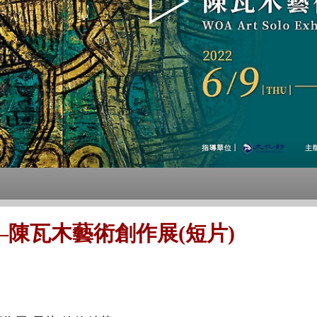
陳瓦木藝術創作展(短片)