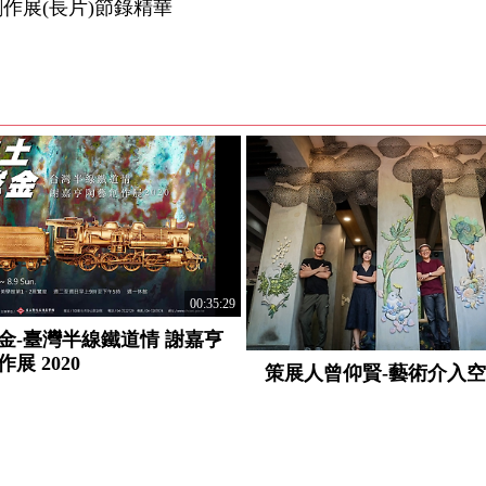
作展(長片)節錄精華
00:35:29
金-臺灣半線鐵道情 謝嘉亨
展 2020
策展人曾仰賢-藝術介入