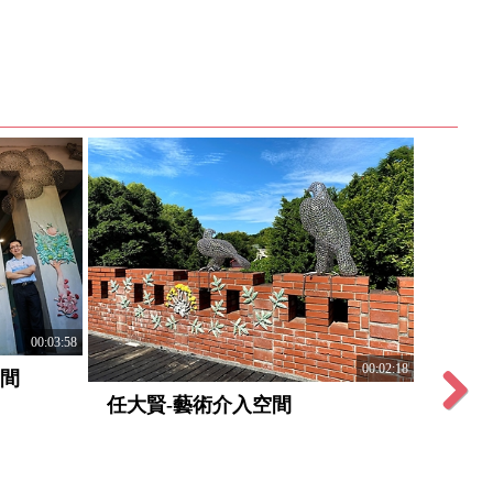
00:03:58
00:02:18
空間
任大賢-藝術介入空間
陳芍
Next