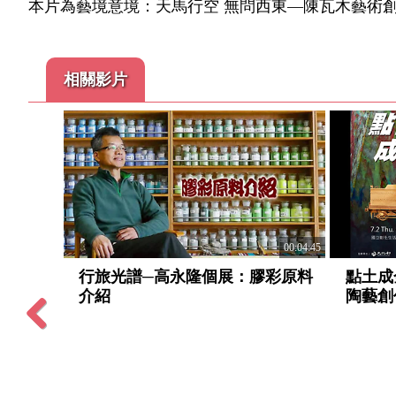
本片為藝境意境：天馬行空 無問西東—陳瓦木藝術創
相關影片
00:04:45
點土成
行旅光譜─高永隆個展：膠彩原料
00:02:34
陶藝創作
介紹
創作技巧
Previous