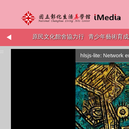
志工表揚
原民文化館舍協力行
青少年藝術育成
:::
銷
hlsjs-lite: Network e