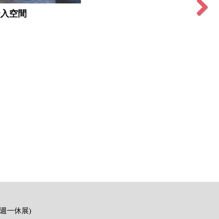
Next
紅土
(週一休展)