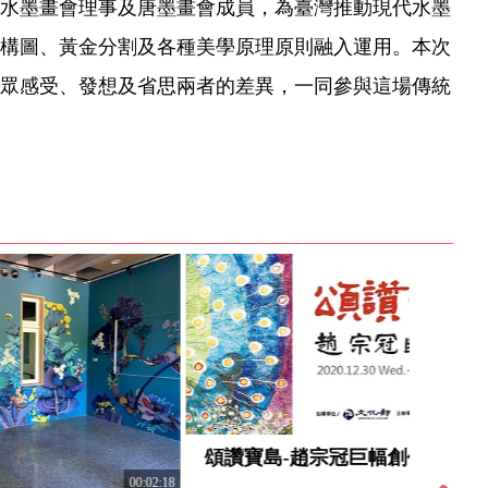
代水墨畫會理事及唐墨畫會成員，為臺灣推動現代水墨
構圖、黃金分割及各種美學原理原則融入運用。本次
眾感受、發想及省思兩者的差異，一同參與這場傳統
00:31:57
頌讚寶島-趙宗冠巨幅創作展
00:02:18