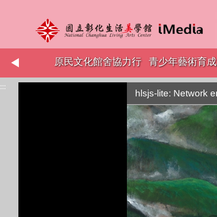
志工表揚
原民文化館舍協力行
青少年藝術育成
:::
銷
hlsjs-lite: Network e