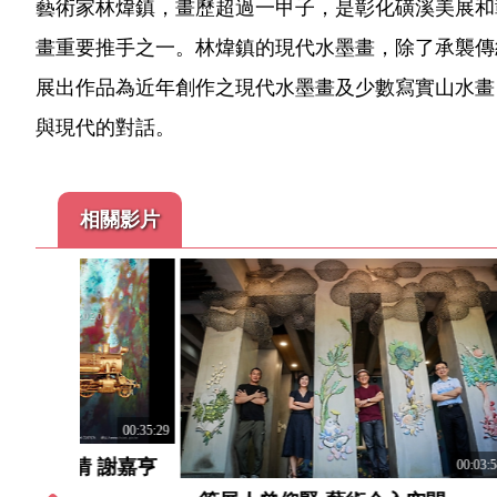
藝術家林煒鎮，畫歷超過一甲子，是彰化磺溪美展和
畫重要推手之一。林煒鎮的現代水墨畫，除了承襲傳
展出作品為近年創作之現代水墨畫及少數寫實山水畫
與現代的對話。
相關影片
00:35:29
 謝嘉亨
00:03:58