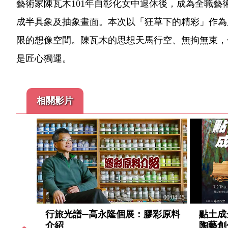
藝術家陳瓦木101年自彰化女中退休後，成為全職
成半具象及抽象畫面。本次以「狂草下的精彩」作為
限的想像空間。陳瓦木的思想天馬行空、無拘無束，
是匠心獨運。
相關影片
00:04:45
點土成
行旅光譜─高永隆個展：膠彩原料
00:02:34
陶藝創作
介紹