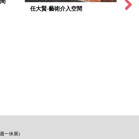
空間
任大賢-藝術介入空間
陳芍
Next
(週一休展)