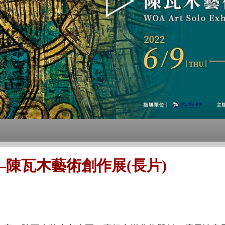
陳瓦木藝術創作展(長片)