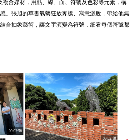
及複合媒材，用點、線、面、符號及色彩等元素，構
感。張旭的草書氣勢狂放奔騰、寫意灑脫，帶給他無
結合抽象藝術，讓文字演變為符號，細看每個符號都
00:03:58
00:02:18