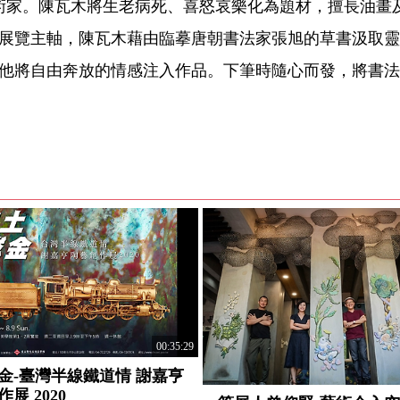
藝術家。陳瓦木將生老病死、喜怒哀樂化為題材，擅長油畫
展覽主軸，陳瓦木藉由臨摹唐朝書法家張旭的草書汲取靈
他將自由奔放的情感注入作品。下筆時隨心而發，將書法
00:35:29
金-臺灣半線鐵道情 謝嘉亨
展 2020