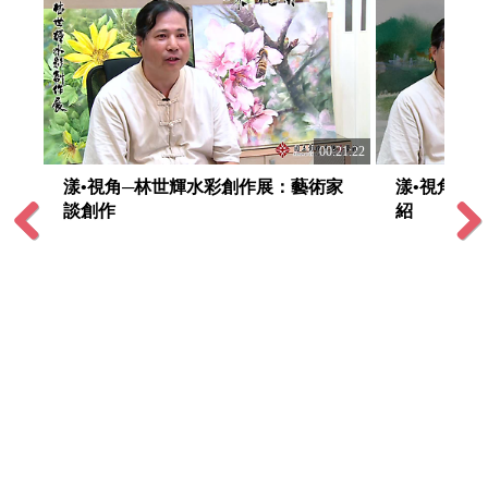
:10:52
00:21:22
範揮
漾•視角─林世輝水彩創作展：藝術家
漾•視角─
談創作
紹
Previous
Next