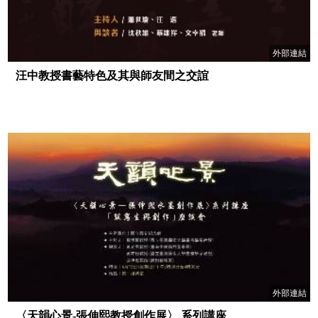
外部連結
汪中教授書藝特色及其與師友間之交誼
外部連結
〈天韻心景-張伸熙教授創作展〉 系列講座