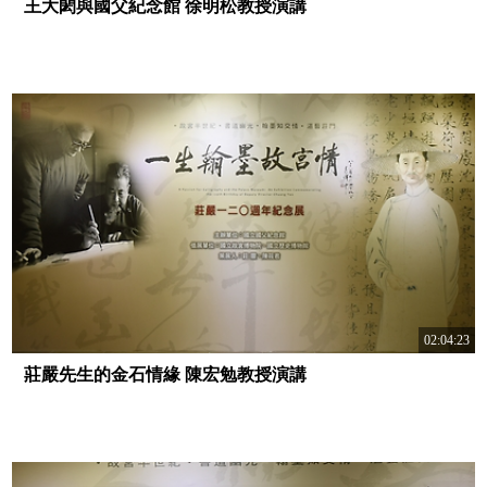
王大閎與國父紀念館 徐明松教授演講
02:04:23
莊嚴先生的金石情緣 陳宏勉教授演講