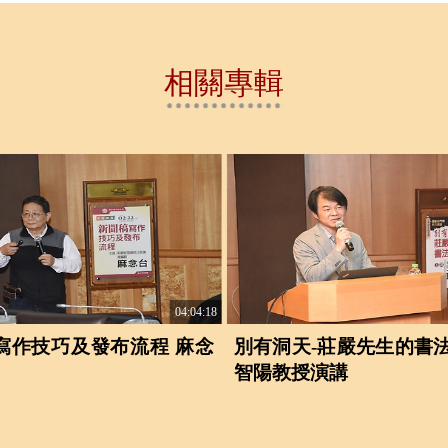
相關專輯
04:04:18
寫作技巧及發布流程 麻念
別有洞天-莊嚴先生的書法
智陽教授演講