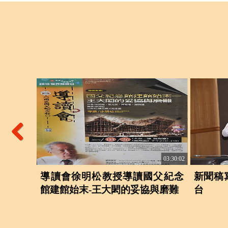
Previous
01:41:04
03:30:02
導讀會徐明松教授導讀國父紀念
新聞稿
館建館始末-王大閎的妥協與磨難
台