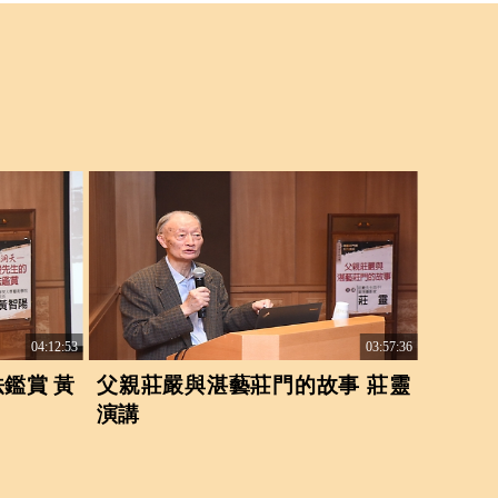
04:12:53
03:57:36
鑑賞 黃
父親莊嚴與湛藝莊門的故事 莊靈
演講