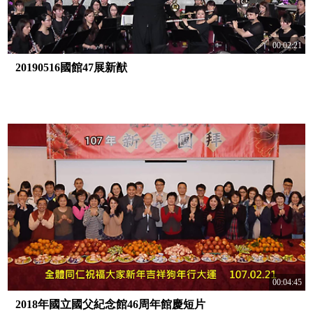
00:02:21
20190516國館47展新猷
00:04:45
2018年國立國父紀念館46周年館慶短片