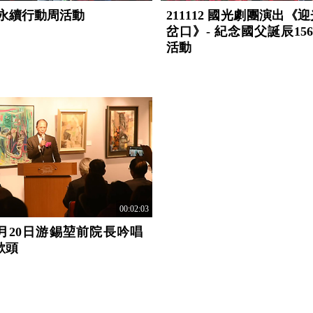
臺灣永續行動周活動
211112 國光劇團演出《
岔口》- 紀念國父誕辰15
活動
00:02:03
01月20日游錫堃前院長吟唱
歌頭