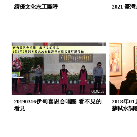
績優文化志工團呼
2021 
00:02:53
20190316伊甸喜恩合唱團 看不見的
2018年
看見
蘇軾水調