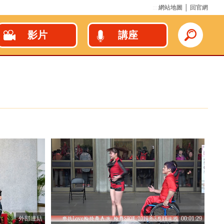
:::
網站地圖
│
回官網
影片
講座
外部連結
00:01:29