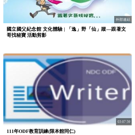
外部連結
國立國父紀念館 文化體驗 | 「逸」野「仙」蹤—跟著文
哥找秘寶 活動剪影
03:07:59
111年ODF教育訓練(限本館同仁)