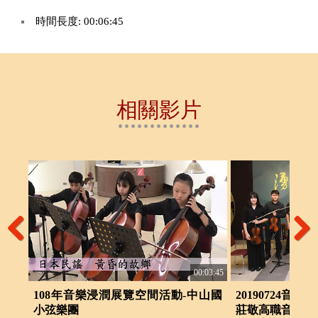
時間長度: 00:06:45
相關影片
Previous
Next
:05:04
00:03:45
in
108年音樂浸潤展覽空間活動-中山國
20190724音
禮
小弦樂團
莊敬高職音樂科