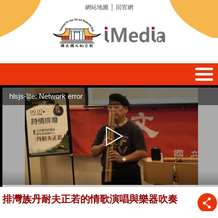
網站地圖
│
回官網
hlsjs-lite: Network error
排灣族丹耐夫正若的情歌演唱與樂器吹奏