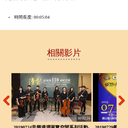
時間長度: 00:05:04
相關影片
Previous
Next
:03:45
00:02:24
山國
20190724音樂浸潤展覽空間系列活動-
20190729義