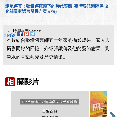
滬尾傳真：張鑽傳鏡頭下的時代容顏_臺灣客語海陸腔(文
化部國家語言發展方案支持)
時間長度: 00:23:22
分享內容:
本片結合張鑽傳醫師五十年來的攝影成果、家人與
攝影同好的回憶，介紹張鑽傳及他的藝術志業、對
淡水的真摯熱愛及歷史情懷。
相
關影片