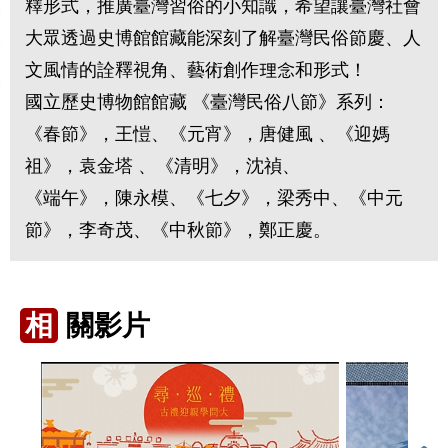
釋形式，推廣臺灣習俗的小知識，希望讓臺灣社會
大眾透過史博館館藏能深刻了解臺灣民俗節慶、人
文風情的詮釋視角、藝術創作理念和形式！
國立歷史博物館館藏 《臺灣民俗八節》系列：
《春節》，王愷、《元宵》，唐健風 、《迎媽
祖》，袁金塔 、《清明》，沈禎、
《端午》，陳永模、《七夕》，梁秀中、《中元
節》，李奇茂、《中秋節》，鄭正慶。
相
關影片