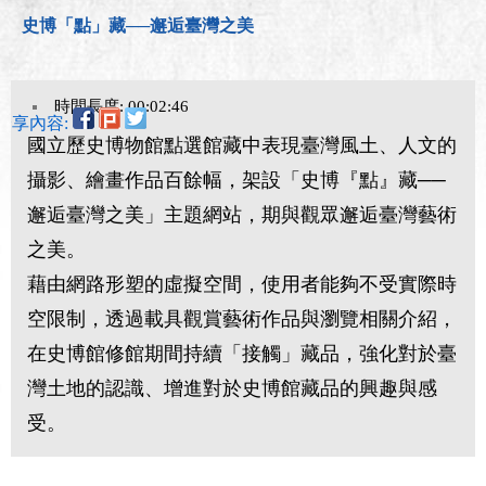
史博「點」藏──邂逅臺灣之美
時間長度: 00:02:46
分享內容:
國立歷史博物館點選館藏中表現臺灣風土、人文的
攝影、繪畫作品百餘幅，架設「史博『點』藏──
邂逅臺灣之美」主題網站，期與觀眾邂逅臺灣藝術
之美。
藉由網路形塑的虛擬空間，使用者能夠不受實際時
空限制，透過載具觀賞藝術作品與瀏覽相關介紹，
在史博館修館期間持續「接觸」藏品，強化對於臺
灣土地的認識、增進對於史博館藏品的興趣與感
受。