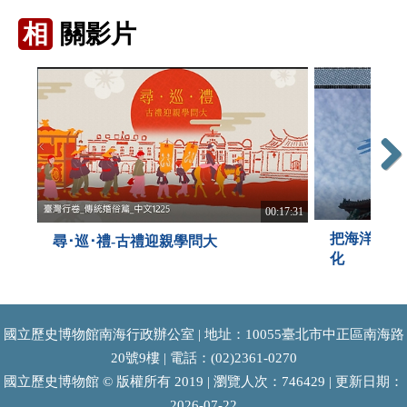
相
關影片
Next
00:17:31
把海洋穿在
尋･巡･禮-古禮迎親學問大
化
國立歷史博物館南海行政辦公室 | 地址：10055臺北市中正區南海路
20號9樓 | 電話：(02)2361-0270
國立歷史博物館 © 版權所有 2019 | 瀏覽人次：746429 | 更新日期：
2026-07-22