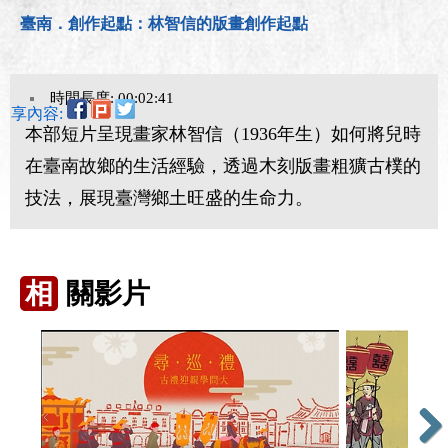
臺南．創作起點：林智信的版畫創作起點
時間長度: 00:02:41
分享內容:
本部短片呈現畫家林智信（1936年生）如何將兒時
在臺南故鄉的生活經驗，透過木刻版畫粗獷古樸的
技法，展現臺灣鄉土旺盛的生命力。
相
關影片