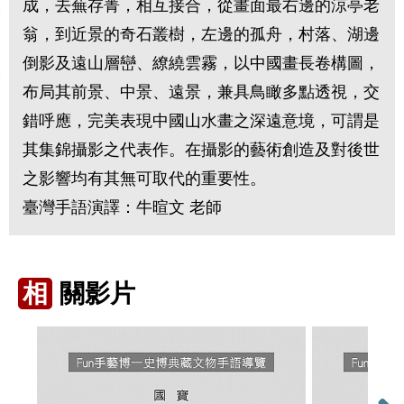
成，去蕪存菁，相互接合，從畫面最右邊的涼亭老
翁，到近景的奇石叢樹，左邊的孤舟，村落、湖邊
倒影及遠山層巒、繚繞雲霧，以中國畫長卷構圖，
布局其前景、中景、遠景，兼具鳥瞰多點透視，交
錯呼應，完美表現中國山水畫之深遠意境，可謂是
其集錦攝影之代表作。在攝影的藝術創造及對後世
之影響均有其無可取代的重要性。
臺灣手語演譯：牛暄文 老師
相
關影片