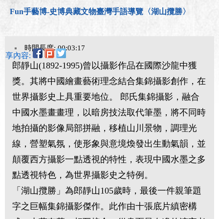
Fun手藝博-史博典藏文物臺灣手語導覽〈湖山攬勝〉
時間長度: 00:03:17
分享內容:
郎靜山(1892-1995)曾以攝影作品在國際沙龍中獲
獎。其將中國繪畫藝術理念結合集錦攝影創作，在
世界攝影史上具重要地位。 郎氏集錦攝影，融合
中國水墨畫畫理，以暗房技法取代筆墨，將不同時
地拍攝的影像局部拼融，移植山川景物，調理光
線，營塑氣氛，使形象與意境煥發出生動氣韻，並
顛覆西方攝影一點透視的特性，表現中國水墨之多
點透視特色，為世界攝影史之特例。
「湖山攬勝」為郎靜山105歲時，最後一件親筆題
字之巨幅集錦攝影傑作。此作由十張底片縝密構