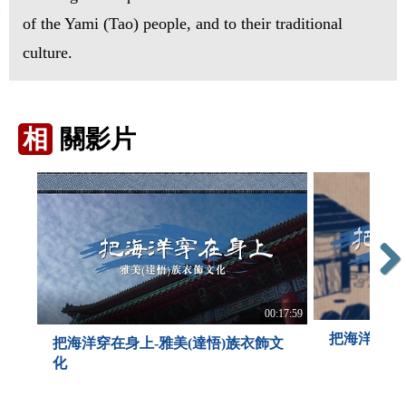
of the Yami (Tao) people, and to their traditional
culture.
相
關影片
Next
00:17:59
把海洋穿在
把海洋穿在身上-雅美(達悟)族衣飾文
化