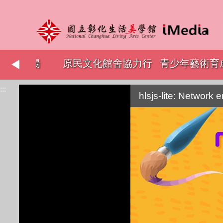
志工表揚
原民文化館舍協力行
青少年藝術育成
:::
銷
hlsjs-lite: Network e