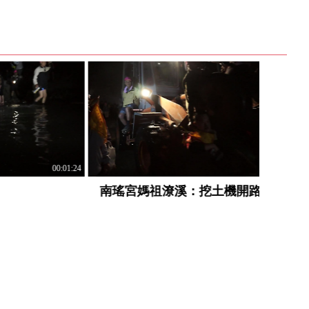
00:01:24
00:00:11
南瑤宮媽祖潦溪：挖土機開路
鹿港