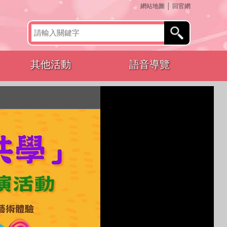
:::
網站地圖
│
回官網
其他活動
語音導覽