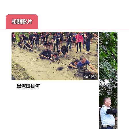
相關影片
00:01:52
:27:57
黑泥田拔河