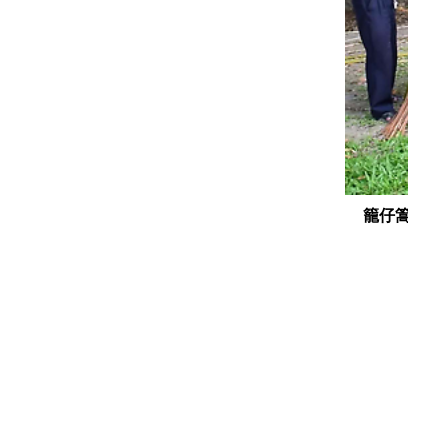
籠仔篙製作