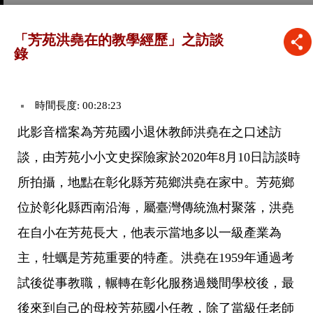
「芳苑洪堯在的教學經歷」之訪談
錄
時間長度: 00:28:23
此影音檔案為芳苑國小退休教師洪堯在之口述訪
談，由芳苑小小文史探險家於2020年8月10日訪談時
所拍攝，地點在彰化縣芳苑鄉洪堯在家中。芳苑鄉
位於彰化縣西南沿海，屬臺灣傳統漁村聚落，洪堯
在自小在芳苑長大，他表示當地多以一級產業為
主，牡蠣是芳苑重要的特產。洪堯在1959年通過考
試後從事教職，輾轉在彰化服務過幾間學校後，最
後來到自己的母校芳苑國小任教，除了當級任老師