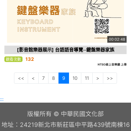
00:02:48
[影音館樂器展示] 台語語音導覽─鍵盤樂器家族
132
觀看次數
NTSO線上音樂廳 上傳
<<
<
7
8
9
10
11
>
>>
:::
版權所有 © 中華民國文化部
地址：24219新北市新莊區中平路439號南棟16