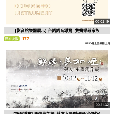
00:02:19
[影音館樂器展示] 台語語音導覽─雙簧樂器家族
177
觀看次數
NTSO線上音樂廳 上傳
00:11:32
[語音導覽] 鄉情夢如煙-蔡友水墨創作展(台語版)