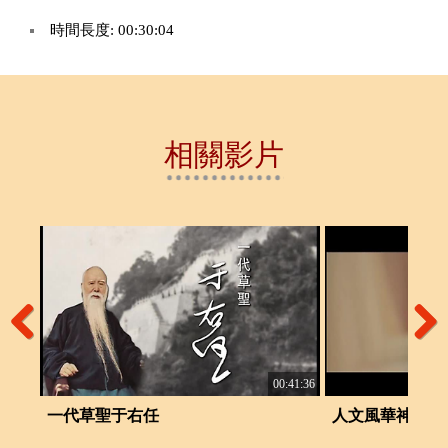
時間長度: 00:30:04
相關影片
Previous
Next
:06:59
00:41:36
一代草聖于右任
人文風華神采飛