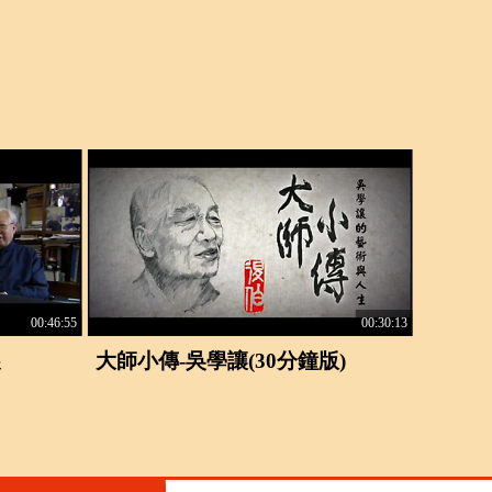
00:46:55
00:30:13
展
大師小傳-吳學讓(30分鐘版)