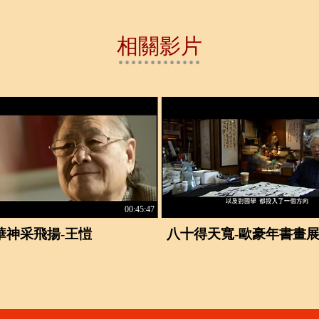
相關影片
00:45:47
華神采飛揚-王愷
八十得天寬-歐豪年書畫