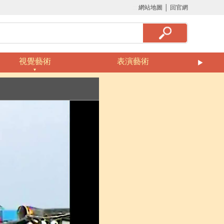
:::
網站地圖
│
回官網
視覺藝術
表演藝術
美