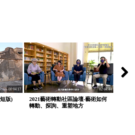
Next
00:04:17
02:04:44
短版)
2021藝術轉動社區論壇-藝術如何
202
轉動、探詢、重塑地方
區、