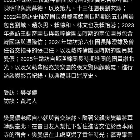
2021年邀訪三位戴粹倫團長時期的團員包含廖年賦、
陳明律與席慕德，以及第九、十三任團長劉玄詠；
2022年邀訪史惟亮團長與鄧漢錦團長時期的五位團員
包含劉城、趙永男、賴德和、林文也及賴怡蓉；2023
年邀訪王錫奇團長與戴粹倫團長時期的兩位團員包含
韓國鐄與温隆信；2024年邀訪第六任團長陳澄雄及曾
任省交指揮的張己任，以及戴粹倫團長時期的團員樊
曼儂；2025年邀訪自鄧漢錦團長時期進團的團員謝北
光，以及父執輩服務於樂團的張文賢與顏曉霞，進行
訪談與影音紀錄，以典藏其口述歷史。
受訪：樊曼儂
訪談：黃均人
樊曼儂老師自小就與省交結緣。隨著父親樊燮華將軍
轉調臺北，在昔日友人幫忙下暫住進省交位於西本願
寺的宿舍，樊曼儂在此處度過了童年時光；藝專畢業