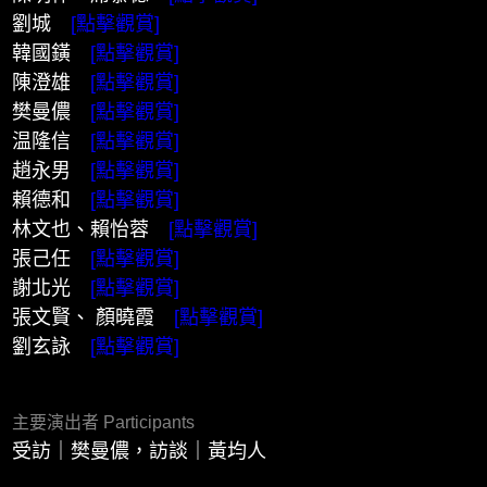
劉城
[點擊觀賞]
韓國鐄
[點擊觀賞]
陳澄雄
[點擊觀賞]
樊曼儂
[點擊觀賞]
温隆信
[點擊觀賞]
趙永男
[點擊觀賞]
賴德和
[點擊觀賞]
林文也、賴怡蓉
[點擊觀賞]
張己任
[點擊觀賞]
謝北光
[點擊觀賞]
張文賢、 顏曉霞
[點擊觀賞]
劉玄詠
[點擊觀賞]
主要演出者 Participants
受訪｜樊曼儂，訪談｜黃均人