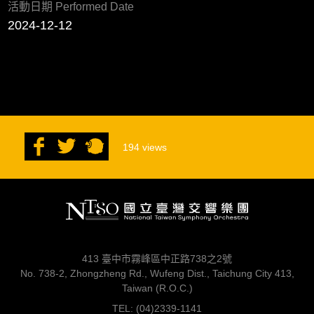
活動日期 Performed Date
2024-12-12
194
views
413 臺中市霧峰區中正路738之2號
No. 738-2, Zhongzheng Rd., Wufeng Dist., Taichung City 413,
Taiwan (R.O.C.)
TEL: (04)2339-1141