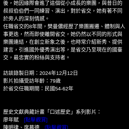
後，她因緣際會進了這個從小成長的樂團，與昔日的
叔叔伯伯們一同練習、演出，對於省交，她有著不同
於旁人的深刻情感。
任職省交的8年間，樊曼儂經歷了樂團搬遷、體制與人
事更迭，然而即使離開省交，她仍然以不同的形式與
樂團連結，在創立新象之後，也時常介紹新秀、提供
建言，引進國外優秀演出等，是省交乃至現在的國臺
交，最忠實的粉絲與支持者。
訪談錄製日期：2024年12月12日
影片拍攝受訪年齡：79歲
於省交任職期間：民國54-62年
歷史文獻典藏計畫「口述歷史」系列影片：
廖年賦
[點擊觀賞]
陳明律、席慕德
[點擊觀賞]