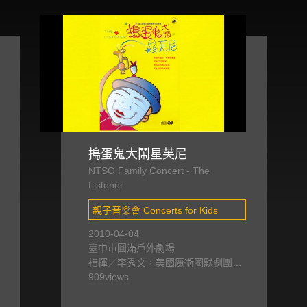
搗蛋鬼大鬧星芙尼
NTSO Family Concert - The
Listener
親子音樂會 Concerts for Kids
2010-04-04
臺中市圓滿戶外劇場
指揮／李秀文，美國魔術圈默劇團、
國立臺灣交響樂團
909
views