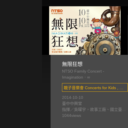
無限狂想
NTSO Family Concert -
Imagination．∞
親子音樂會 Concerts for Kids , 出
版商品(DVD) DVD Albums
2014-10-10
臺中中興堂
指揮／吳曜宇，故事工廠、國立臺灣
交響樂團
1044
views