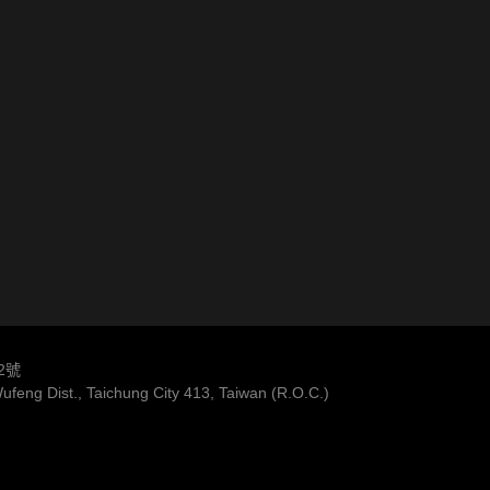
2號
feng Dist., Taichung City 413, Taiwan (R.O.C.)