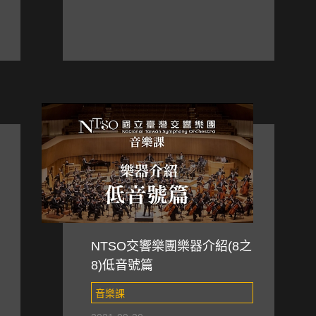
NTSO交響樂團樂器介紹(8之
8)低音號篇
音樂課