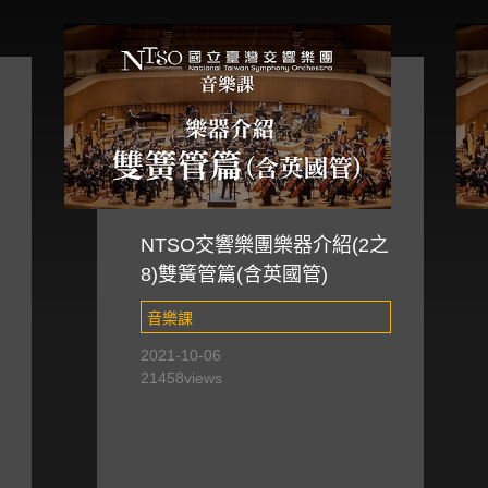
NTSO交響樂團樂器介紹(2之
8)雙簧管篇(含英國管)
音樂課
2021-10-06
21458
views