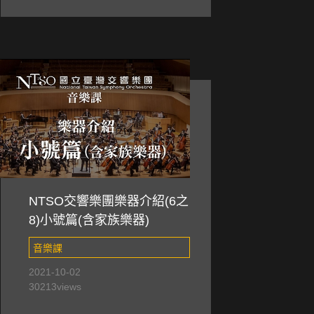
NTSO交響樂團樂器介紹(6之
8)小號篇(含家族樂器)
音樂課
2021-10-02
30213
views