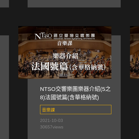
NTSO交響樂團樂器介紹(5之
8)法國號篇(含華格納號)
音樂課
2021-10-03
30657
views