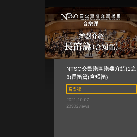
NTSO交響樂團樂器介紹(1之
8)長笛篇(含短笛)
音樂課
2021-10-07
23902
views