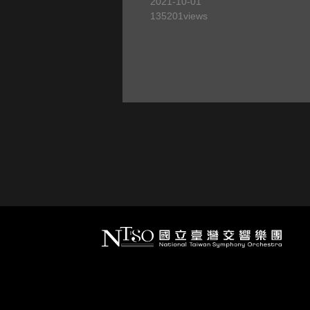
2021-10-01
135201
views