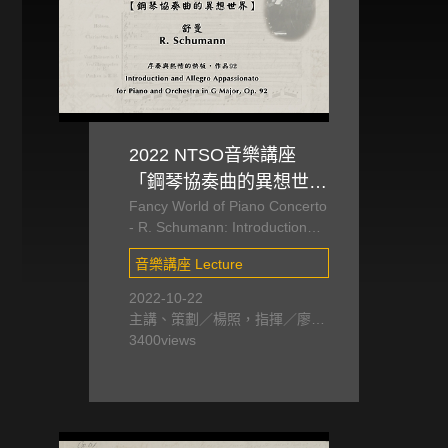
2022 NTSO音樂講座
「鋼琴協奏曲的異想世
Fancy World of Piano Concerto
界」II—舒曼的另一首鋼
- R. Schumann: Introduction
琴協奏曲—序奏與熱情的
and Allegro Appassionato for
快板
音樂講座 Lecture
Piano and Orchestra in G
Major, Op. 92
2022-10-22
主講、策劃／楊照，指揮／廖國
敏，鋼琴／盧易之
3400
views