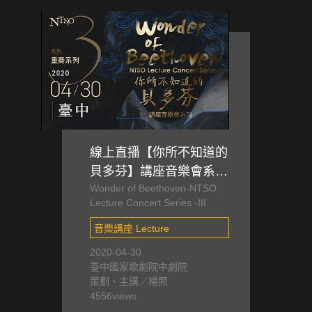
線上直播【你所不知道的
貝多芬】講座音樂會系列
Wonder of Beethoven-NTSO
III－重奏系列(取消公開
Lecture Concert Series -III
演出，改直播)
音樂講座 Lecture
2020-04-30
臺中國家歌劇院中劇院
策劃、主講／楊照
4556
views