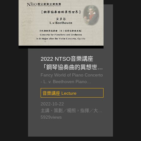
2022 NTSO音樂講座
「鋼琴協奏曲的異想世
Fancy World of Piano Concerto
界」I—貝多芬的第6首鋼
- L. v. Beethoven Piano
琴協奏曲？！
Concerto in D Major after the
音樂講座 Lecture
Violin Concerto, Op. 61
2022-10-22
主講、策劃／楊照，指揮／大
衛．胡斯 David Hoose，鋼琴／
5929
views
陳毓襄