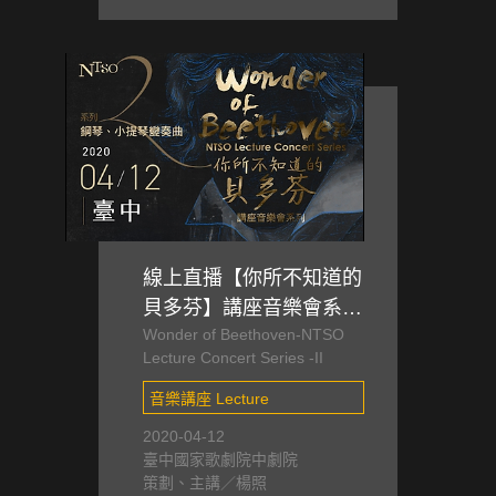
線上直播【你所不知道的
貝多芬】講座音樂會系列
Wonder of Beethoven-NTSO
II－鋼琴、小提琴變奏曲
Lecture Concert Series -II
(取消公開演出，改直播)
音樂講座 Lecture
2020-04-12
臺中國家歌劇院中劇院
策劃、主講／楊照