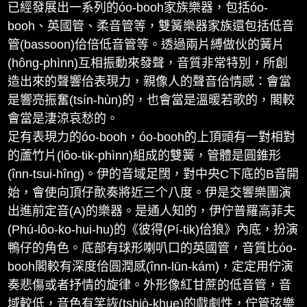
已經發展出一系列的óo-booh家族樂器，包括óo-
booh、英國管、柔音管等，雙簧樂器家族還包括低音
管(bassoon)佮倍低音管等。透過兩片縛做伙的簧片
(hông-phìnn)互相振動來發聲，音質非常特別，所創
造出來的聲響佮表現力，親像人的聲音佮情感：會當
是響亮振奮(tsín-hùn)的，也會當是溫暖若歌的，閣較
會當是淒涼哀愁的。
足有表現力的óo-booh，óo-booh的上頂頭有一對相對
的蘆竹片(lôo-tik-phìnn)組成的雙簧，管體是圓錐形
(înn-tsui-hîng)。伊的音域足闊，對中央C下底的B音開
始，會使向頂仔歕奏將近三个八度。伊是交響樂團演
出進前定音(A)的樂器。是通人知的，伊佇普羅高菲夫
(Phú-lôo-ko-hui-hu)的《彼得(Pí-tik)佮狼》內底，扮演
鴨仔的角色。底部有球形喇叭口的英國管，音質比óo-
booh閣較有深度佮圓潤感(înn-lūn-kám)，定定用佇演
奏悲傷或者抒情的旋律。外形像紅甘蔗的低音管，音
域較低，音色有笑詼(tshiò-khue)的戲劇性，佇管弦樂