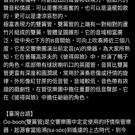
音質非常獨特，所創造出的聲響和表現力，猶如人的
聲音和情感：可以是響亮振奮的，也可以是溫暖如歌
的，更可以是淒涼哀愁的。
極富表現力的雙簧管，雙簧管的上端有一對相對的蘆
竹片組成的雙簧，管體呈圓錐形。它的音域相當廣
泛，從中央C下方的B音開始，可向上吹奏將近三個八
度。它是交響樂團演出前定音(A)的樂器。為大家所熟
知，它在普羅高菲夫的《彼得與狼》中，扮演了鴨子
的角色。底部帶有球狀喇叭口的英國管，音質比雙簧
管更富有深度和圓潤感，常用於演奏悲傷或抒情的旋
律。外形像紅甘蔗的低音管，音域較低，音色帶有詼
諧的戲劇性，在管弦樂團中擔任重要的低音聲部。它
在《彼得與狼》中擔任爺爺的角色。
【臺灣台語】
Óo-booh(雙簧管)是交響樂團中定定使用的抒情柴管樂
器，起源會當追溯(tui-sòo)到遙遠的上古時代，到今