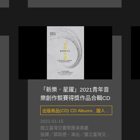
「新樂．星躍」2021青年音
樂創作競賽得獎作品合輯CD
出版商品(CD) CD Albums , 國人創
作 Taiwanese composers&#x27;
2021-01-15
國立臺灣交響樂團演奏廳
works
指揮／葉政德，演出／國立臺灣交響