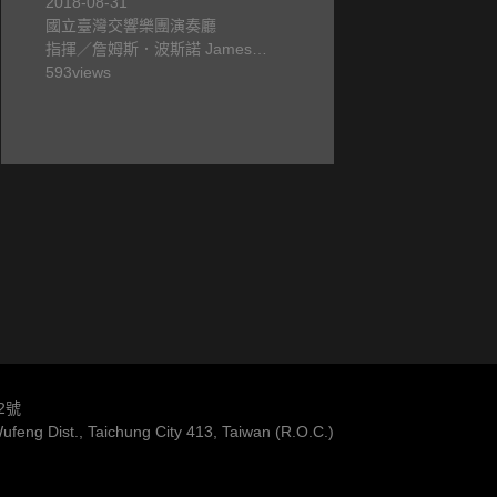
2018-08-31
國立臺灣交響樂團演奏廳
works
指揮／詹姆斯．波斯諾 James
Boznos，演出／國立臺灣交響樂團
593
views
2號
feng Dist., Taichung City 413, Taiwan (R.O.C.)