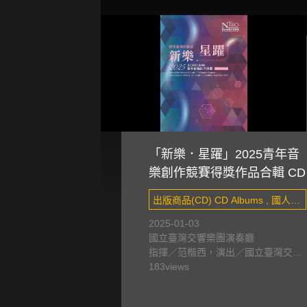
「新樂．星躍」2025青年音
樂創作競賽得獎作品合輯 CD
出版商品(CD) CD Albums , 國人創
作 Taiwanese composers&#x27;
2025-01-03
國立臺灣交響樂團演奏廳
works
指揮／范楷西，演出／國立臺灣交響
樂團
183
views