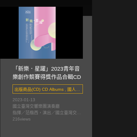
「新樂．星躍」2023青年音
樂創作競賽得獎作品合輯CD
出版商品(CD) CD Albums , 國人創
作 Taiwanese composers&#x27;
2023-01-13
國立臺灣交響樂團演奏廳
works
指揮／范楷西，演出／國立臺灣交響
樂團
216
views