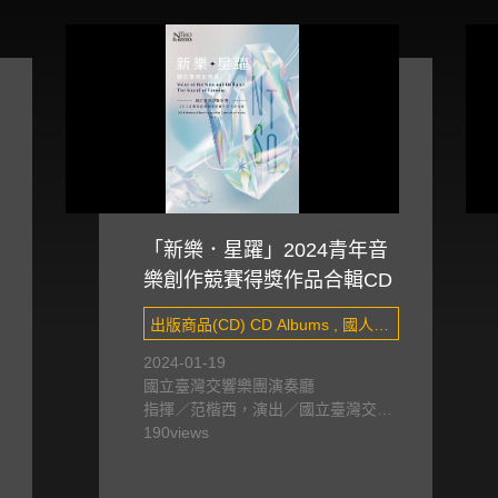
「新樂．星躍」2024青年音
樂創作競賽得獎作品合輯CD
出版商品(CD) CD Albums , 國人創
作 Taiwanese composers&#x27;
2024-01-19
國立臺灣交響樂團演奏廳
works
指揮／范楷西，演出／國立臺灣交響
樂團
190
views