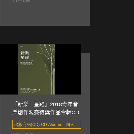
703
views
「新樂．星躍」2018青年音
樂創作競賽得獎作品合輯CD
出版商品(CD) CD Albums , 國人創
作 Taiwanese composers&#x27;