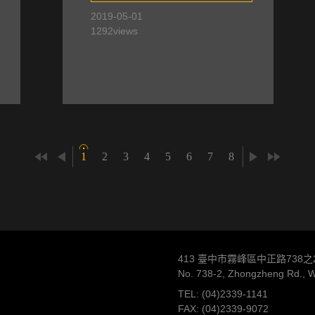
灣的聲音 The Sound of Formosa ,
2019-05-01
1292
views
管弦樂作品 Orchestral works
1
2
3
4
5
6
7
8
413 臺中市霧峰區中正路738之
No. 738-2, Zhongzheng Rd., Wu
TEL: (04)2339-1141
FAX: (04)2339-9072