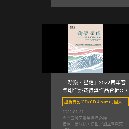
「新樂．星躍」2022青年音
樂創作競賽得獎作品合輯CD
出版商品(CD) CD Albums , 國人創
作 Taiwanese composers&#x27;
2022-01-21
國立臺灣交響樂團演奏廳
works
指揮／葉政德，演出／國立臺灣交響