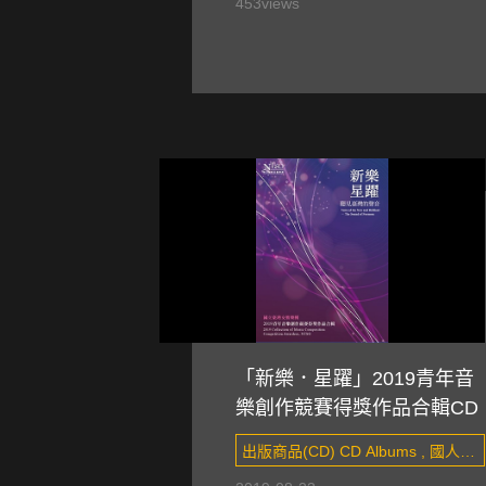
樂團
453
views
「新樂．星躍」2019青年音
樂創作競賽得獎作品合輯CD
出版商品(CD) CD Albums , 國人創
作 Taiwanese composers&#x27;