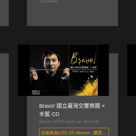
樂團
342
views
Bravo! 國立臺灣交響樂團 ×
水藍 CD
Bravo! NTSO and Lan Shui CD
出版商品(CD) CD Albums , 聽見臺