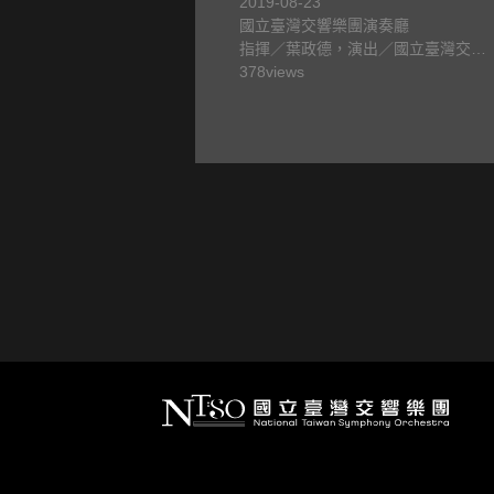
2019-08-23
國立臺灣交響樂團演奏廳
works
指揮／葉政德，演出／國立臺灣交響
樂團
378
views