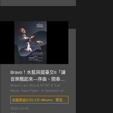
Bravo！水藍與國臺交II「讓
音樂飄起來—序曲、間奏曲
Bravo! Lan Shui & NTSO II “Let
精粹」CD
Music Take Flight - A Selection of
Overtures and Interludes” CD
出版商品(CD) CD Albums , 管弦樂
作品 Orchestral works
2020-12-01