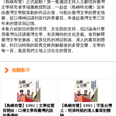
《島嶼有聲》正式啟動！第一集邀請主持人王麒愷與臺灣
文學研究者李瑞騰教授對談，一起從《島嶼時光機》這本
由臺灣文學館策劃的作品出發，勾勒出臺灣文學的歷史地
圖，從口傳神話講到當代跨界書寫，串連起臺灣文學三百
年來的聲音與記憶。
本集介紹節目的製作背景、文化部的支持，也討論為什麼
用臺灣台語講臺灣文學，有其獨特的文化意義。進而解釋
臺灣文學史脈絡，從原住民的神話歌謠、漢人的書寫初體
驗，到日治時期的新舊交鋒與解嚴後的多聲交響，文學的
每一頁，攏是我們土地上活生生的聲音。
相關影片
【島嶼有聲】EP02｜文學從聲
【島嶼有聲】EP03｜字落台灣
音開始：口傳文學與臺灣的說
土：明清時期的漢人書寫初體
故事傳統
驗