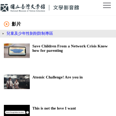
影片
兒童及少年性剝削防制專區
Save Children From a Network Crisis Know
how for parenting
Atomic Challenge! Are you in
This is not the love I want