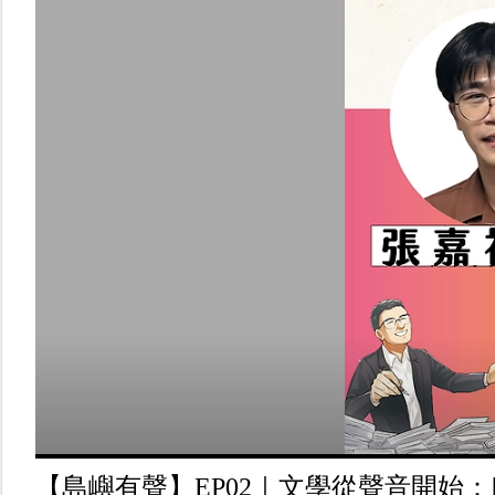
【島嶼有聲】EP02｜文學從聲音開始