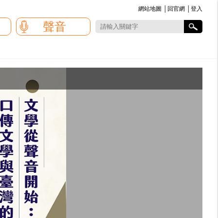
網站地圖
│
回官網
│
登入
:::
聲音