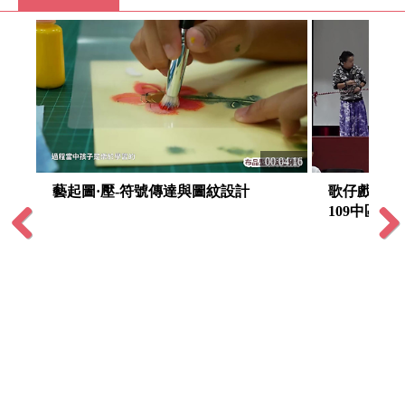
:04:20
00:04:16
的
藝起圖·壓-符號傳達與圖紋設計
歌仔戲~我是
109中區文
Previous
Next