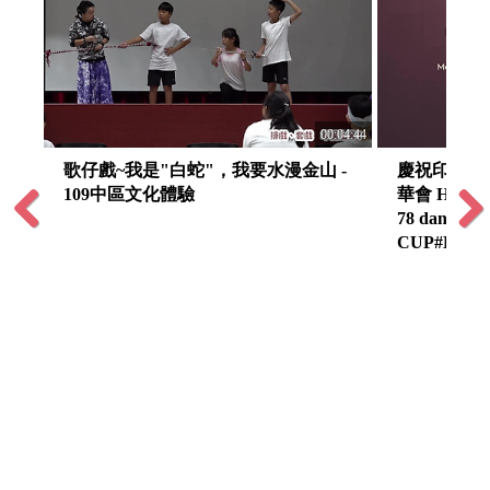
:04:16
00:04:44
歌仔戲~我是"白蛇"，我要水漫金山 -
慶祝印尼獨立
109中區文化體驗
華會 Hari Ke
78 danKomp
CUP#Ke-2 
Previous
Next