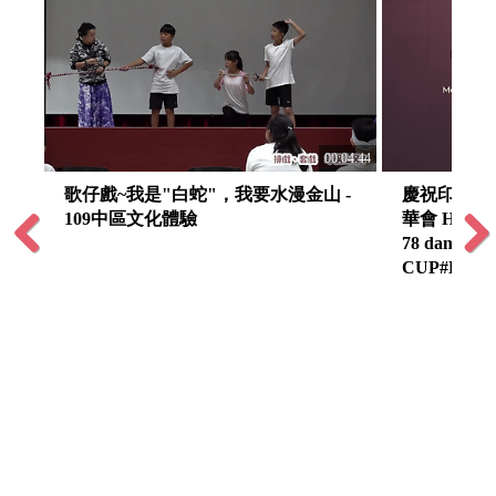
:04:16
00:04:44
歌仔戲~我是"白蛇"，我要水漫金山 -
慶祝印尼獨立
109中區文化體驗
華會 Hari Ke
78 danKomp
CUP#Ke-2 
Previous
Next