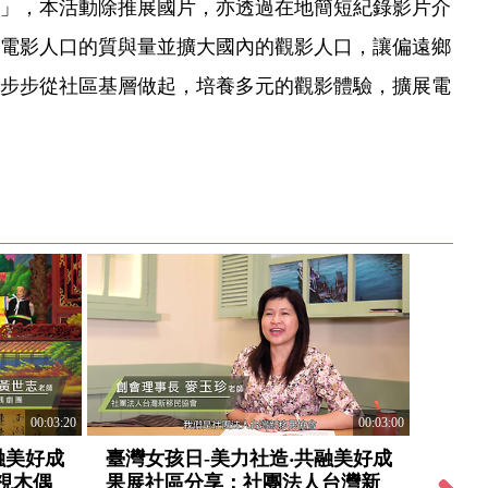
」，本活動除推展國片，亦透過在地簡短紀錄影片介
電影人口的質與量並擴大國內的觀影人口，讓偏遠鄉
步步從社區基層做起，培養多元的觀影體驗，擴展電
00:03:20
00:03:00
融美好成
臺灣女孩日-美力社造‧共融美好成
臺灣女
視木偶
果展社區分享：社團法人台灣新
果展