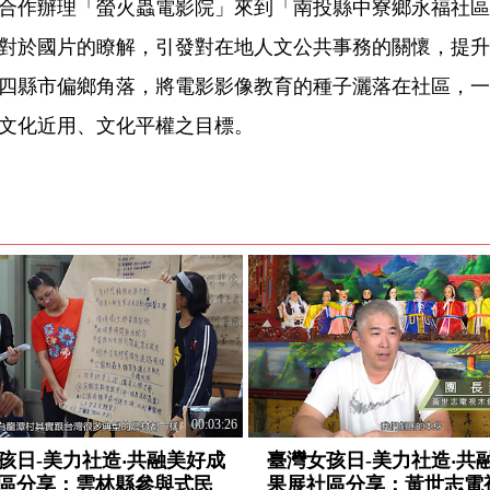
合作辦理「螢火蟲電影院」來到「南投縣中寮鄉永福社區
對於國片的瞭解，引發對在地人文公共事務的關懷，提升
四縣市偏鄉角落，將電影影像教育的種子灑落在社區，一
文化近用、文化平權之目標。
00:03:26
孩日-美力社造‧共融美好成
臺灣女孩日-美力社造‧共
區分享：雲林縣參與式民
果展社區分享：黃世志電