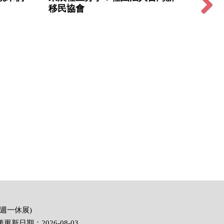
移民協會
暨藝
Next
(週一休展)
 最後更新日期：2026-08-03