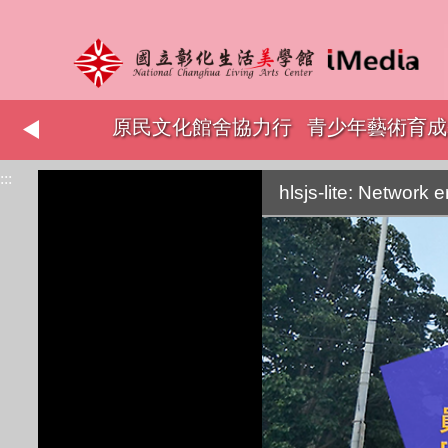
志工表揚
原民文化館舍協力行
青少年藝術育成
:::
銷
hlsjs-lite: Network e