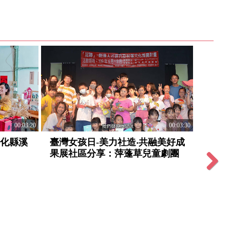
00:03:20
00:03:30
彰化縣溪
臺灣女孩日-美力社造‧共融美好成
臺灣女
果展社區分享：萍蓬草兒童劇團
果展
主協
Next