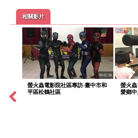
相關影片
00:03:10
00:02:30
化縣福
螢火蟲電影院社區專訪-臺中市和
螢火蟲
平區松鶴社區
愛鄉中
Previous