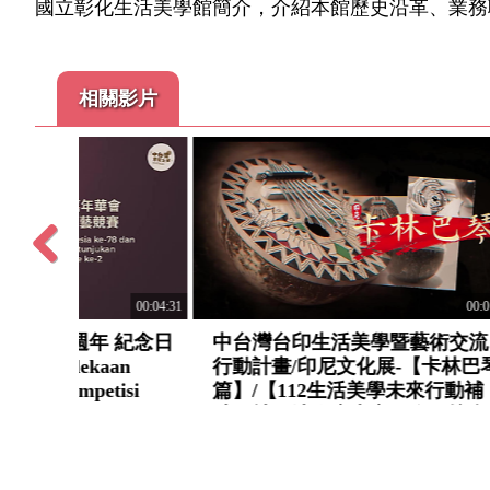
國立彰化生活美學館簡介，介紹本館歷史沿革、業務
相關影片
Previous
00:01:33
00:02:04
術交流
中台灣台印生活美學暨藝術交流
「社區
飲食文化
行動計畫/印尼文化展-【蠟染
市鎮劇
行動補
篇】/【112生活美學未來行動補
來行動
關懷印
助：社團法人臺中市國際關懷印
篇】
尼協會篇】