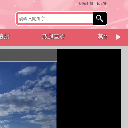
:::
網站地圖
│
回官網
其他活動
語音導覽