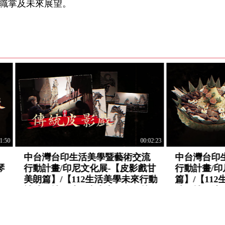
職掌及未來展望。
00:50:20
協力、共演在地」伸港新
一起。藝耆 - 八堡圳頭文
場藝術節/【112生活美學未
計畫/【112生活美學未來
補助：萍蓬草兒童劇團
助：彰化縣二水鄉源泉社
協會篇】