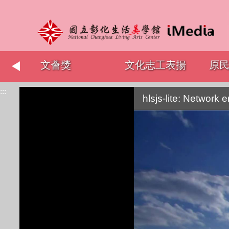
志工表揚
原民文化館舍協力行
青少年藝術育成
:::
銷
hlsjs-lite: Network e