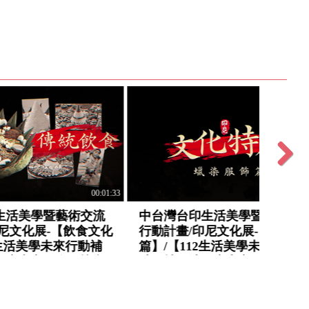
Next
00:03:29
00:03:04
藝復興
中興新村 省府生活美學深耕計畫/
三秀
行動補
【112生活美學未來行動補助：南
節/【
區發展
投縣地方產業群聚發展協會篇】
雲林