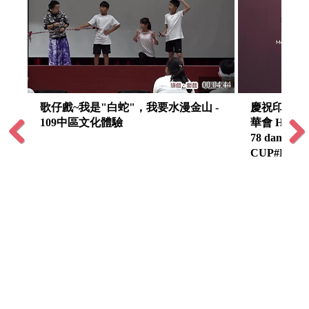
:04:16
00:04:44
歌仔戲~我是"白蛇"，我要水漫金山 -
慶祝印尼獨立
109中區文化體驗
華會 Hari Ke
78 danKomp
CUP#Ke-2 
Previous
Next