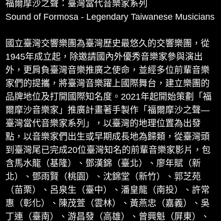
福爾摩沙之聲：臺灣當代音樂家系列
Sound of Formosa - Legendary Taiwanese Musicians
國立臺灣交響樂團為臺灣歷史最悠久的交響樂團，從
1945年成立起，除邀請國內外優秀音樂家參與演出
外，更肩負臺灣音樂推廣之使命，並經多位前輩音樂
家們的提攜，將臺灣音樂躍上國際舞台，建立樂團的
品牌地位及打開國際知名度。2021年起開始策劃「福
爾摩沙音樂家」推廣計畫著手製作「福爾摩沙之聲—
臺灣當代音樂家系列」，以臺灣的地理位置為出發
點，以音樂家們出生或早期成長地為歸類，從臺灣頭
到臺灣尾已完成20位臺灣知名的前輩音樂家影片，包
含馬水龍（基隆）、鄧漢錦（臺北）、廖年賦（新
北）、鄧雨賢（桃園）、沈錦堂（新竹）、郭芝苑
（苗栗）、呂泉生（臺中）、潘皇龍（南投）、許常
惠（彰化）、陳茂萱（雲林）、黃燕忠（嘉義）、吳
丁連（臺南）、游昌發（高雄）、曾興魁（屏東）、