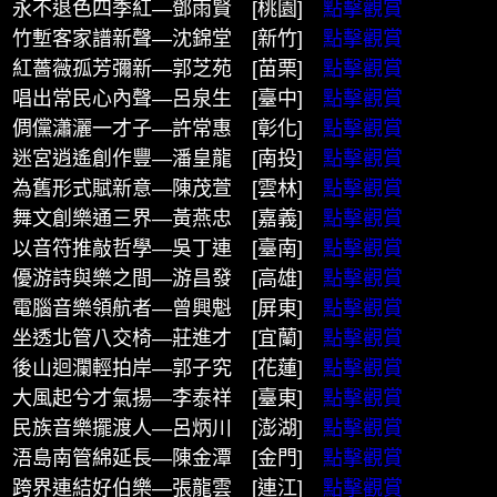
永不退色四季紅—鄧雨賢 [桃園]
點擊觀賞
竹塹客家譜新聲—沈錦堂 [新竹]
點擊觀賞
紅薔薇孤芳彌新—郭芝苑 [苗栗]
點擊觀賞
唱出常民心內聲—呂泉生 [臺中]
點擊觀賞
倜儻瀟灑一才子—許常惠 [彰化]
點擊觀賞
迷宮逍遙創作豐—潘皇龍 [南投]
點擊觀賞
為舊形式賦新意—陳茂萱 [雲林]
點擊觀賞
舞文創樂通三界—黃燕忠 [嘉義]
點擊觀賞
以音符推敲哲學—吳丁連 [臺南]
點擊觀賞
優游詩與樂之間—游昌發 [高雄]
點擊觀賞
電腦音樂領航者—曾興魁 [屏東]
點擊觀賞
坐透北管八交椅—莊進才 [宜蘭]
點擊觀賞
後山迴瀾輕拍岸—郭子究 [花蓮]
點擊觀賞
大風起兮才氣揚—李泰祥 [臺東]
點擊觀賞
民族音樂擺渡人—呂炳川 [澎湖]
點擊觀賞
浯島南管綿延長—陳金潭 [金門]
點擊觀賞
跨界連結好伯樂—張龍雲 [連江]
點擊觀賞