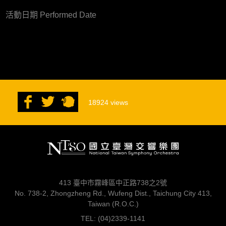
活動日期 Performed Date
18924
views
413 臺中市霧峰區中正路738之2號
No. 738-2, Zhongzheng Rd., Wufeng Dist., Taichung City 413,
Taiwan (R.O.C.)
TEL: (04)2339-1141