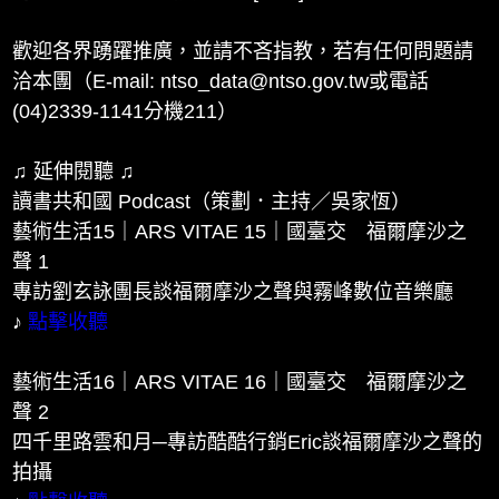
歡迎各界踴躍推廣，並請不吝指教，若有任何問題請
洽本團（E-mail: ntso_data@ntso.gov.tw或電話
(04)2339-1141分機211）
♫ 延伸閱聽 ♫
讀書共和國 Podcast（策劃．主持／吳家恆）
藝術生活15｜ARS VITAE 15｜國臺交 福爾摩沙之
聲 1
專訪劉玄詠團長談福爾摩沙之聲與霧峰數位音樂廳
♪
點擊收聽
藝術生活16｜ARS VITAE 16｜國臺交 福爾摩沙之
聲 2
四千里路雲和月─專訪酷酷行銷Eric談福爾摩沙之聲的
拍攝