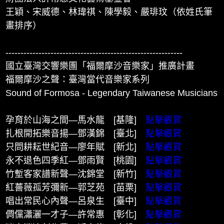
王穎、宋威德、林瑋祺、陳學毅、嚴琲玟（依姓氏筆
畫排序）
-----------------------------------------------------------
國立臺灣交響樂團「福爾摩沙音樂家」推廣計畫
福爾摩沙之聲：臺灣當代音樂家系列
Sound of Formosa - Legendary Taiwanese Musicians
孕育於山海之間—馬水龍 [基隆]
點擊觀賞
扎根開拓樂音揚—鄧漢錦 [臺北]
點擊觀賞
只問耕耘世紀音—廖年賦 [新北]
點擊觀賞
永不退色四季紅—鄧雨賢 [桃園]
點擊觀賞
竹塹客家譜新聲—沈錦堂 [新竹]
點擊觀賞
紅薔薇孤芳彌新—郭芝苑 [苗栗]
點擊觀賞
唱出常民心內聲—呂泉生 [臺中]
點擊觀賞
倜儻瀟灑一才子—許常惠 [彰化]
點擊觀賞