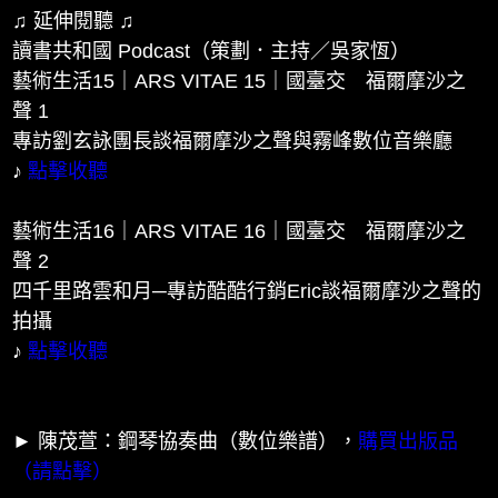
♫ 延伸閱聽 ♫
讀書共和國 Podcast（策劃．主持／吳家恆）
藝術生活15｜ARS VITAE 15｜國臺交 福爾摩沙之
聲 1
專訪劉玄詠團長談福爾摩沙之聲與霧峰數位音樂廳
♪
點擊收聽
藝術生活16｜ARS VITAE 16｜國臺交 福爾摩沙之
聲 2
四千里路雲和月─專訪酷酷行銷Eric談福爾摩沙之聲的
拍攝
♪
點擊收聽
► 陳茂萱：鋼琴協奏曲（數位樂譜），
購買出版品
（請點擊）