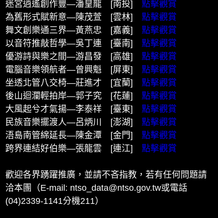
迷宮逍遙創作豐—潘皇龍 [南投]
點擊觀賞
為舊形式賦新意—陳茂萱 [雲林]
點擊觀賞
舞文創樂通三界—黃燕忠 [嘉義]
點擊觀賞
以音符推敲哲學—吳丁連 [臺南]
點擊觀賞
優游詩與樂之間—游昌發 [高雄]
點擊觀賞
電腦音樂領航者—曾興魁 [屏東]
點擊觀賞
坐透北管八交椅—莊進才 [宜蘭]
點擊觀賞
後山迴瀾輕拍岸—郭子究 [花蓮]
點擊觀賞
大風起兮才氣揚—李泰祥 [臺東]
點擊觀賞
民族音樂擺渡人—呂炳川 [澎湖]
點擊觀賞
浯島南管綿延長—陳金潭 [金門]
點擊觀賞
跨界連結好伯樂—張龍雲 [連江]
點擊觀賞
歡迎各界踴躍推廣，並請不吝指教，若有任何問題請
洽本團（E-mail: ntso_data@ntso.gov.tw或電話
(04)2339-1141分機211）