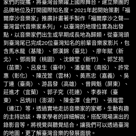
家們的提攜，將臺灣音樂躍上國際舞台，建立樂團的
品牌地位及打開國際知名度。2021年起開始策劃「福
爾摩沙音樂家」推廣計畫著手製作「福爾摩沙之聲—
臺灣當代音樂家系列」，以臺灣的地理位置為出發
點，以音樂家們出生或早期成長地為歸類，從臺灣頭
到臺灣尾已完成20位臺灣知名的前輩音樂家影片，包
含馬水龍（基隆）、鄧漢錦（臺北）、廖年賦（新
北）、鄧雨賢（桃園）、沈錦堂（新竹）、郭芝苑
（苗栗）、呂泉生（臺中）、潘皇龍（南投）、許常
惠（彰化）、陳茂萱（雲林）、黃燕忠（嘉義）、吳
丁連（臺南）、游昌發（高雄）、曾興魁（屏東）、
莊進才（宜蘭）、郭子究（花連）、李泰祥（臺
東）、呂炳川（澎湖）、陳金潭（金門）、張龍雲
（連江）等，透過實地走訪音樂家的家鄉，生動有趣
的主持訪談，專家學者的詳細解說，搭配現場演出的
錄影音等，將視覺與聽覺結合，讓我們可以透過臺灣
的地圖，更了解臺灣音樂的發展面貌。