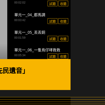
00:02:02
試聽
收聽
單元一_04_都馬調
00:03:42
試聽
收聽
單元一_05_丟丟銅
00:01:59
試聽
收聽
單元一_06_一隻鳥仔哮救救
00:05:34
試聽
收聽
單元一_07_採茶歌
先民遺音」
00:03:10
試聽
收聽
單元一_08_百家春(閨怨)
00:02:56
試聽
收聽
單元一_09_五更鼓