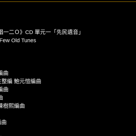
唱一二Ｏ》CD 單元一「先民遺音」
 Few Old Tunes
編曲
生整編 鮑元愷編曲
編曲
曲
 陳樹熙編曲
編曲