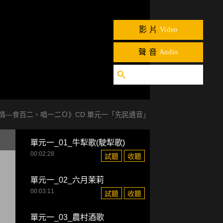
影片
Video
聲音
Audio
情—食百二，唱一二Ｏ》CD 單元一「先民遺音」
單元一_01_牛犁歌(駛犁歌)
00:02:28
試聽
收聽
單元一_02_六月茉莉
00:03:11
試聽
收聽
單元一_03_農村酒歌