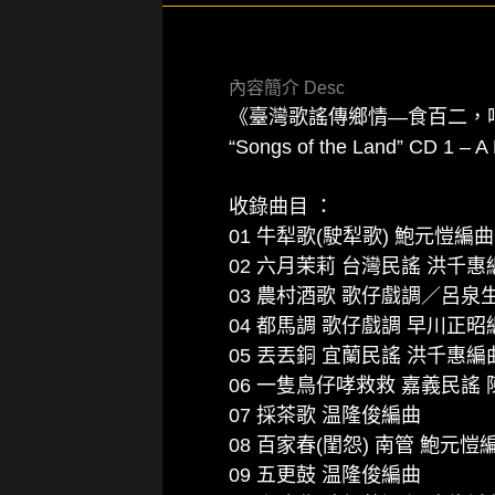
內容簡介 Desc
《臺灣歌謠傳鄉情—食百二，
“Songs of the Land” CD 1 – A
收錄曲目 ：
01 牛犁歌(駛犁歌) 鮑元愷編曲
02 六月茉莉 台灣民謠 洪千惠
03 農村酒歌 歌仔戲調／呂泉
04 都馬調 歌仔戲調 早川正昭
05 丟丟銅 宜蘭民謠 洪千惠編
06 一隻鳥仔哮救救 嘉義民謠
07 採茶歌 温隆俊編曲
08 百家春(閨怨) 南管 鮑元愷
09 五更鼓 温隆俊編曲