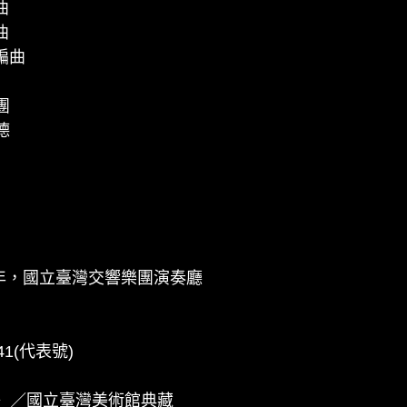
曲
曲
編曲
團
德
20年，國立臺灣交響樂團演奏廳
1141(代表號)
〉／國立臺灣美術館典藏