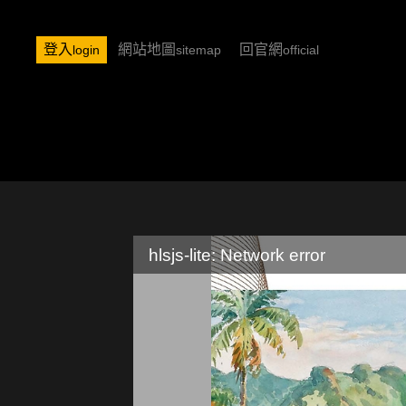
登入
網站地圖
回官網
login
sitemap
official
hlsjs-lite: Network error