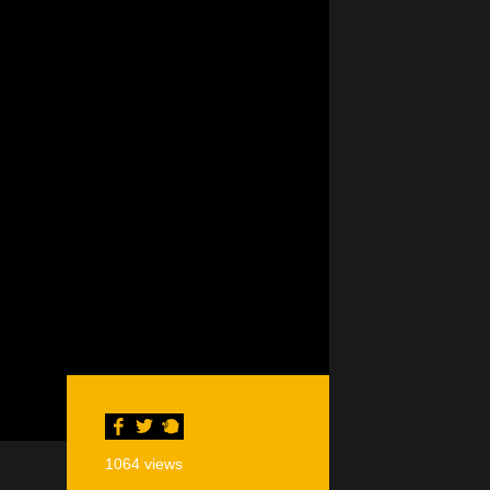
1064
views