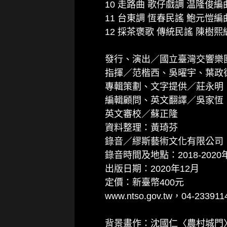
10 走路曲 歌仔戲調 温隆俊編
11 台東調 恆春民謠 鮑元愷編
12 採茶褒歌 傳統民謠 陳樹熙
發行、演出／國立臺灣交響樂
指揮／范楷西、吳曜宇、葉政
專輯策劃、文字提供／莊永明
編輯顧問、英文翻譯／吳家恆
英文審校／蘇正隆
資料整理：黃琦芬
錄音／繆斯藝術文化有限公司
錄音時間及地點：2018-20
出版日期：2020年12月
定價：新臺幣400元
www.ntso.gov.tw，04-2339
背景畫作：沈國仁〈農村城門