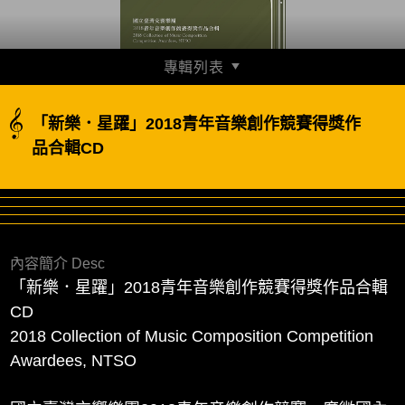
專輯列表
「新樂．星躍」2018青年音樂創作競賽得獎作品合輯
「新樂．星躍」2018青年音樂創作競賽得獎作
_01 吳晉碩：結構・解構
品合輯CD
2018 Collection of Music Composition Competition Awardees,
NTSO
00:11:09
試聽
「新樂．星躍」2018青年音樂創作競賽得獎作品合輯
內容簡介 Desc
_02 熊仁岳：尋光
「新樂．星躍」2018青年音樂創作競賽得獎作品合輯
2018 Collection of Music Composition Competition Awardees,
NTSO
CD
00:17:54
試聽
收聽
2018 Collection of Music Composition Competition
Awardees, NTSO
「新樂．星躍」2018青年音樂創作競賽得獎作品合輯
_03 李若瑜：火之窗