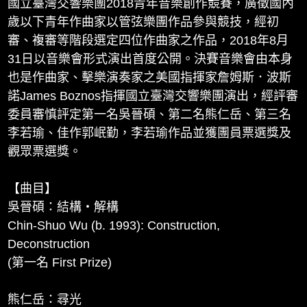
國立臺灣交響樂團2018青年音樂創作競賽，廣徵國內
2018 Collection of Music Composition Competition Awardees,
歲以下青年作曲家以管弦樂團作品參與競技，經初
NTSO
審、複審等階段選定四位作曲家之作品，2018年8月
00:11:38
試聽
31日以音樂會形式演出首度公開。決賽音樂會由本身
也是作曲家、擊樂演奏家之美國指揮家詹姆斯．波斯
「新樂．星躍」2018青年音樂創作競賽得獎作品合輯
_04 郭岷勤：原來還有這個世界
諾James Boznos指揮國立臺灣交響樂團演出，經評審
2018 Collection of Music Composition Competition Awardees,
委員審慎評定第一名吳晉碩、第二名熊仁岳、第三名
NTSO
李若瑜、佳作郭岷勤，李若瑜作品並獲團員票選獎及
00:09:48
試聽
觀眾票選獎。
【曲目】
吳晉碩：結構・解構
Chin-Shuo Wu (b. 1993): Construction,
Deconstruction
(第一名 First Prize)
熊仁岳：尋光