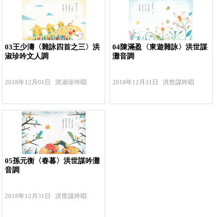
03王少濤〈雜詠四首之三〉洪
04陳滿盈〈東遊雜詠〉洪世謀
淑珍吟文人調
灘音調
2018年12月01日 洪淑珍吟唱
2018年12月31日 洪世謀吟唱
05孫元衡〈春暮〉洪世謀吟灘
音調
2018年12月31日 洪世謀吟唱