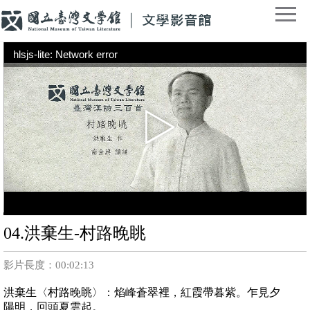
hlsjs-lite: Network error
04.洪棄生-村路晚眺
影片長度：00:02:13
洪棄生〈村路晚眺〉：焰峰蒼翠裡，紅霞帶暮紫。乍見夕
陽明，回頭夏雲起。