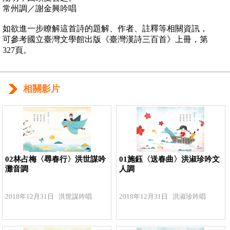
常州調／謝金興吟唱
如欲進一步瞭解這首詩的題解、作者、註釋等相關資訊，
可參考國立臺灣文學館出版《臺灣漢詩三百首》上冊，第
327頁。
相關影片
02林占梅〈尋春行〉洪世謀吟
01施鈺〈送春曲〉洪淑珍吟文
灘音調
人調
2018年12月31日 洪世謀吟唱
2018年12月31日 洪淑珍吟唱