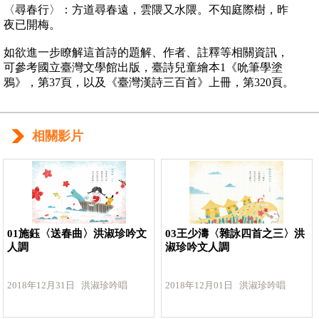
〈尋春行〉：方道尋春遠，雲隈又水隈。不知庭際樹，昨
夜已開梅。
如欲進一步瞭解這首詩的題解、作者、註釋等相關資訊，
可參考國立臺灣文學館出版，臺詩兒童繪本1《吮筆學塗
鴉》，第37頁，以及《臺灣漢詩三百首》上冊，第320頁。
相關影片
01施鈺〈送春曲〉洪淑珍吟文
03王少濤〈雜詠四首之三〉洪
人調
淑珍吟文人調
2018年12月31日 洪淑珍吟唱
2018年12月01日 洪淑珍吟唱