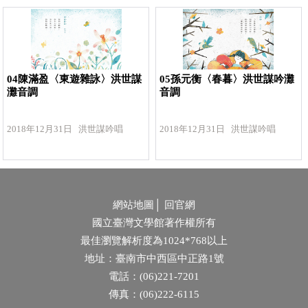
04陳滿盈〈東遊雜詠〉洪世謀
05孫元衡〈春暮〉洪世謀吟灘
灘音調
音調
2018年12月31日 洪世謀吟唱
2018年12月31日 洪世謀吟唱
網站地圖
│
回官網
國立臺灣文學館著作權所有
最佳瀏覽解析度為1024*768以上
地址：臺南市中西區中正路1號
電話：(06)221-7201
傳真：(06)222-6115