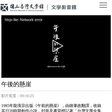
hlsjs-lite: Network error
午後的懸崖
影片長度：00:16:25
1985年龍瑛宗出版《午前的懸崖》，由鍾肇政翻譯，收錄
其日治時期創作小說，封面及書背標記著「台灣文學全集