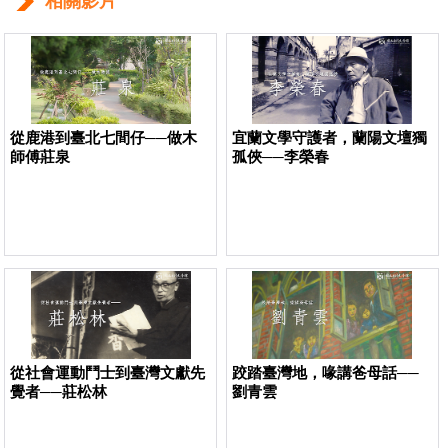
相關影片
從鹿港到臺北七間仔──做木
宜蘭文學守護者，蘭陽文壇獨
師傅莊泉
孤俠──李榮春
從社會運動鬥士到臺灣文獻先
跤踏臺灣地，喙講爸母話──
覺者──莊松林
劉青雲