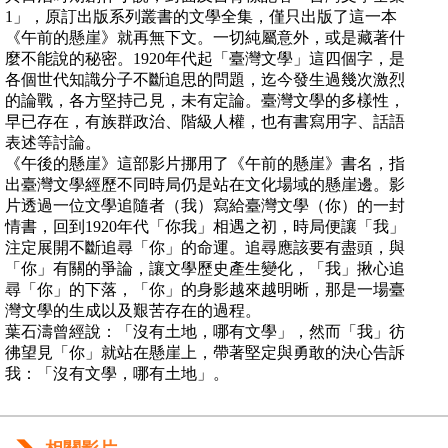
1」，原訂出版系列叢書的文學全集，僅只出版了這一本
《午前的懸崖》就再無下文。一切純屬意外，或是藏著什
麼不能說的秘密。1920年代起「臺灣文學」這四個字，是
各個世代知識分子不斷追思的問題，迄今發生過幾次激烈
的論戰，各方堅持己見，未有定論。臺灣文學的多樣性，
早已存在，有族群政治、階級人權，也有書寫用字、話語
表述等討論。
《午後的懸崖》這部影片挪用了《午前的懸崖》書名，指
出臺灣文學經歷不同時局仍是站在文化場域的懸崖邊。影
片透過一位文學追隨者（我）寫給臺灣文學（你）的一封
情書，回到1920年代「你我」相遇之初，時局便讓「我」
注定展開不斷追尋「你」的命運。追尋應該要有盡頭，與
「你」有關的爭論，讓文學歷史產生變化，「我」揪心追
尋「你」的下落，「你」的身影越來越明晰，那是一場臺
灣文學的生成以及艱苦存在的過程。
葉石濤曾經說：「沒有土地，哪有文學」，然而「我」彷
彿望見「你」就站在懸崖上，帶著堅定與勇敢的決心告訴
我：「沒有文學，哪有土地」。