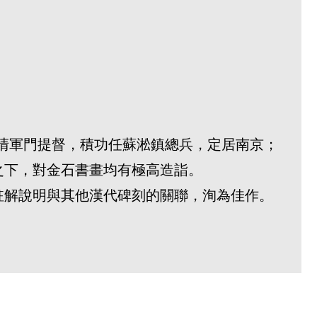
為前清軍門提督，積功任蘇淞鎮總兵，定居南京；
之下，對金石書畫均有極高造詣。
註解說明與其他漢代碑刻的關聯，洵為佳作。