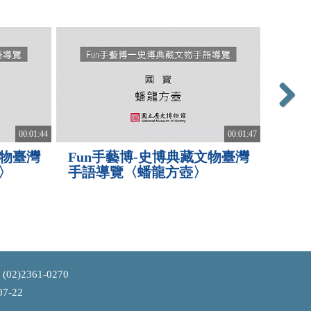
Next
00:01:44
00:01:47
文物臺灣
Fun手藝博-史博典藏文物臺灣
Fu
〉
手語導覽〈蟠龍方壺〉
手語
度造
2361-0270
7-22