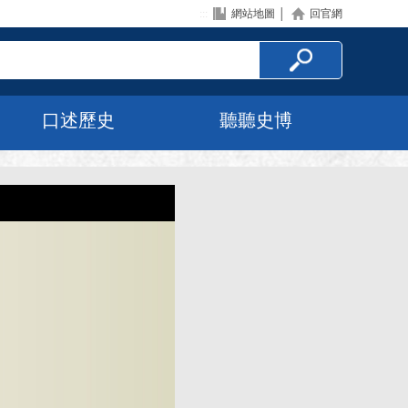
:::
網站地圖
│
回官網
口述歷史
聽聽史博