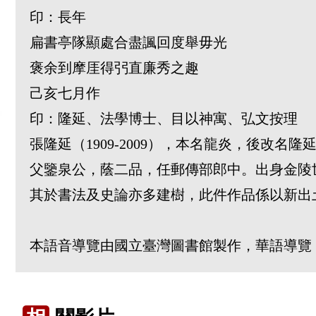
印：長年
扁書亭隊顯處合盡諷回度舉毋光
褒余到摩厓得弜直廉秀之趣
己亥七月作
印：隆延、法學博士、目以神寓、弘文按理
張隆延（1909-2009），本名龍炎，後
父鑒泉公，蔭二品，任郵傳部郎中。出身金陵
其於書法及史論亦多建樹，此件作品係以新出
本語音導覽由國立臺灣圖書館製作，華語導覽