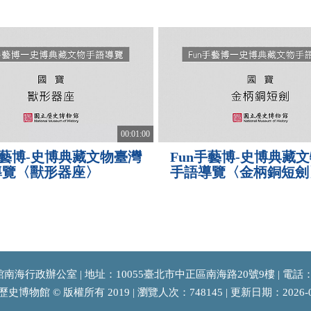
00:01:00
手藝博-史博典藏文物臺灣
Fun手藝博-史博典藏
導覽〈獸形器座〉
手語導覽〈金柄銅短劍
海行政辦公室 | 地址：10055臺北市中正區南海路20號9樓 | 電話：(02)
史博物館 © 版權所有 2019 | 瀏覽人次：748145 | 更新日期：2026-0