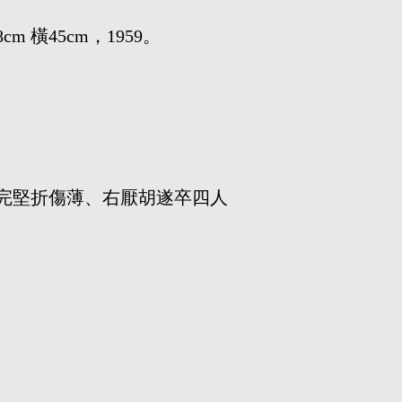
m 橫45cm，1959。
完堅折傷薄、右厭胡遂卒四人