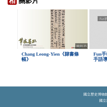
相
關影片
00:01:25
Fun
Chang Leong-Yien《隸書條
手語
幅》
國立歷史博物館南
國立歷