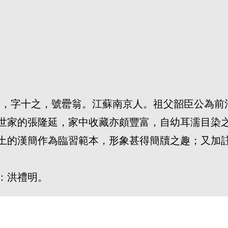
改名隆延，字十之，號罍翁。江蘇南京人。祖父韶臣公
世家的張隆延，家中收藏亦頗豐富，自幼耳濡目染
土的漢簡作為臨習範本，形象甚得簡牘之趣；又加
：洪禮明。