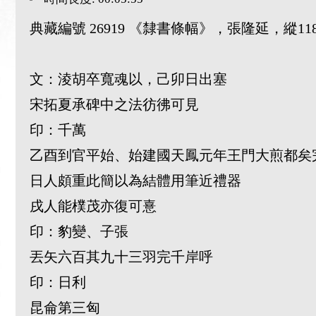
典藏編號 26919 《隸書條幅》，張隆延，縱118c
文：淩胡卒寬魂以，己卯日出塞
宋拓夏承碑中之法彷彿可見
印：千萬
乙酉到官平始、始建國天鳳元年王門大煎都矣
日人頗重此簡以為結體用筆近禮器
戌人能樸茂亦復可憙
印：豹變、子張
丟矢六百其九十三羽完千岸呼
印：日利
昆侖第三匈