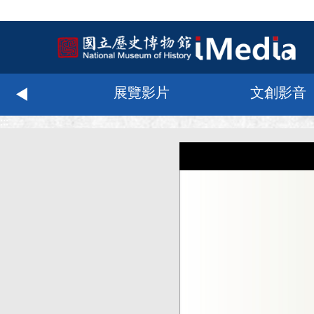
化科技
展覽影片
文創影音
:::