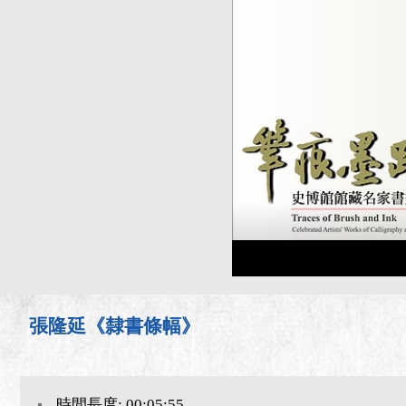
張隆延《隸書條幅》
時間長度: 00:05:55